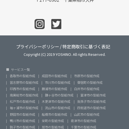
プライバシーポリシー
/
特定商取引に基づく表記
Copyright (C) 2019 YOSHINO. All rights Reserved.
サービス一覧
香取市の型紙作成
成田市の型紙作成
市原市の型紙作成
習志野市の型紙作成
市川市の型紙作成
御宿町の型紙作成
印西市の型紙作成
勝浦市の型紙作成
白井市の型紙作成
南房総市の型紙作成
鎌ヶ谷市の型紙作成
富津市の型紙作成
松戸市の型紙作成
木更津市の型紙作成
我孫子市の型紙作成
袖ヶ浦市の型紙作成
流山市の型紙作成
四街道市の型紙作成
野田市の型紙作成
船橋市の型紙作成
山武市の型紙作成
鴨川市の型紙作成
栄町の型紙作成
君津市の型紙作成
銚子市の型紙作成
旭市の型紙作成
千葉市の型紙作成