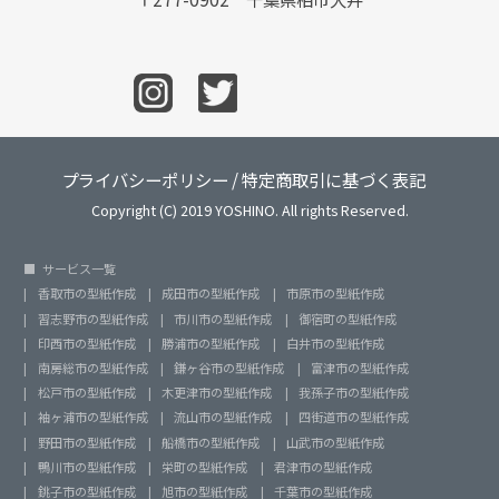
プライバシーポリシー
/
特定商取引に基づく表記
Copyright (C) 2019 YOSHINO. All rights Reserved.
サービス一覧
香取市の型紙作成
成田市の型紙作成
市原市の型紙作成
習志野市の型紙作成
市川市の型紙作成
御宿町の型紙作成
印西市の型紙作成
勝浦市の型紙作成
白井市の型紙作成
南房総市の型紙作成
鎌ヶ谷市の型紙作成
富津市の型紙作成
松戸市の型紙作成
木更津市の型紙作成
我孫子市の型紙作成
袖ヶ浦市の型紙作成
流山市の型紙作成
四街道市の型紙作成
野田市の型紙作成
船橋市の型紙作成
山武市の型紙作成
鴨川市の型紙作成
栄町の型紙作成
君津市の型紙作成
銚子市の型紙作成
旭市の型紙作成
千葉市の型紙作成