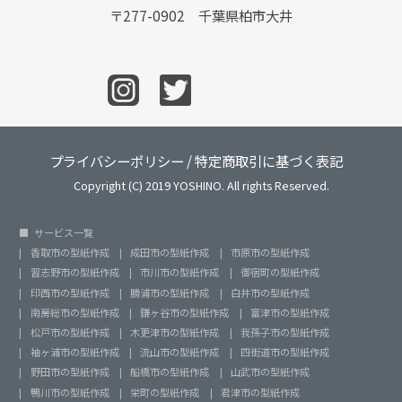
〒277-0902 千葉県柏市大井
プライバシーポリシー
/
特定商取引に基づく表記
Copyright (C) 2019 YOSHINO. All rights Reserved.
サービス一覧
香取市の型紙作成
成田市の型紙作成
市原市の型紙作成
習志野市の型紙作成
市川市の型紙作成
御宿町の型紙作成
印西市の型紙作成
勝浦市の型紙作成
白井市の型紙作成
南房総市の型紙作成
鎌ヶ谷市の型紙作成
富津市の型紙作成
松戸市の型紙作成
木更津市の型紙作成
我孫子市の型紙作成
袖ヶ浦市の型紙作成
流山市の型紙作成
四街道市の型紙作成
野田市の型紙作成
船橋市の型紙作成
山武市の型紙作成
鴨川市の型紙作成
栄町の型紙作成
君津市の型紙作成