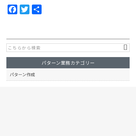
F
T
共
a
w
有
c
itt
e
er
b
o
パターン業務カテゴリー
o
k
パターン作成