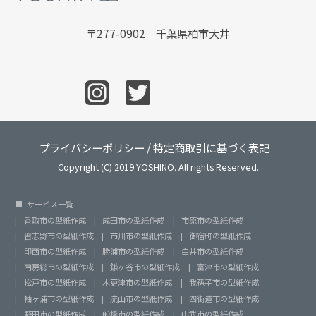
〒277-0902 千葉県柏市大井
プライバシーポリシー
/
特定商取引に基づく表記
Copyright (C) 2019 YOSHINO. All rights Reserved.
サービス一覧
香取市の型紙作成
成田市の型紙作成
市原市の型紙作成
習志野市の型紙作成
市川市の型紙作成
御宿町の型紙作成
印西市の型紙作成
勝浦市の型紙作成
白井市の型紙作成
南房総市の型紙作成
鎌ヶ谷市の型紙作成
富津市の型紙作成
松戸市の型紙作成
木更津市の型紙作成
我孫子市の型紙作成
袖ヶ浦市の型紙作成
流山市の型紙作成
四街道市の型紙作成
野田市の型紙作成
船橋市の型紙作成
山武市の型紙作成