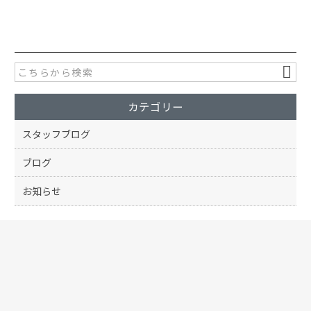
a
w
有
c
itt
e
er
b
o
カテゴリー
o
k
スタッフブログ
ブログ
お知らせ