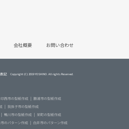
会社概要
お問い合わせ
表記
Copyright (C) 2019 YOSHINO. All rights Reserved.
印西市の型紙作成
勝浦市の型紙作成
成
我孫子市の型紙作成
鴨川市の型紙作成
栄町の型紙作成
山市のパターン作成
白井市のパターン作成