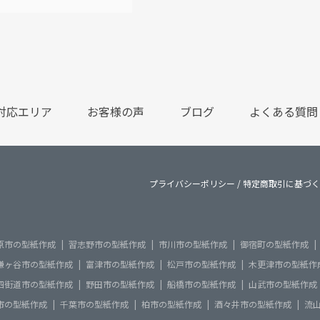
対応エリア
お客様の声
ブログ
よくある質問
プライバシーポリシー
/
特定商取引に基づく
原市の型紙作成
習志野市の型紙作成
市川市の型紙作成
御宿町の型紙作成
鎌ヶ谷市の型紙作成
富津市の型紙作成
松戸市の型紙作成
木更津市の型紙作
四街道市の型紙作成
野田市の型紙作成
船橋市の型紙作成
山武市の型紙作成
市の型紙作成
千葉市の型紙作成
柏市の型紙作成
酒々井市の型紙作成
流