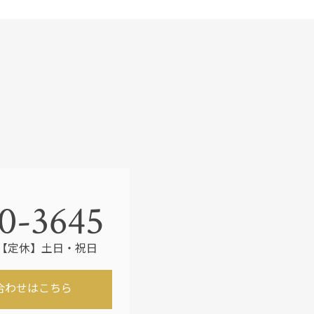
o
o
k
0-3645
30 【定休】土日・祝日
合わせはこちら