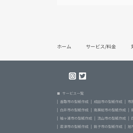
ホーム
サービス/料金
サービス一覧
香取市の型紙作成
成田市の型紙作成
市
白井市の型紙作成
南房総市の型紙作成
袖ヶ浦市の型紙作成
流山市の型紙作成
君津市の型紙作成
銚子市の型紙作成
旭