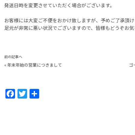
発送日時を変更させていただく場合がございます。
お客様には大変ご不便をおかけ致しますが、予めご了承頂け
足元が非常に悪い状況でございますので、皆様もどうぞお気
前の記事へ
«
年末年始の営業につきまして
ゴ
F
T
共
a
w
有
c
itt
e
er
b