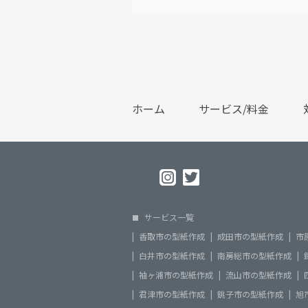
ホーム
サービス/料金
サービス一覧
香取市の型紙作成
成田市の型紙作成
市
白井市の型紙作成
南房総市の型紙作成
袖ヶ浦市の型紙作成
流山市の型紙作成
君津市の型紙作成
銚子市の型紙作成
旭