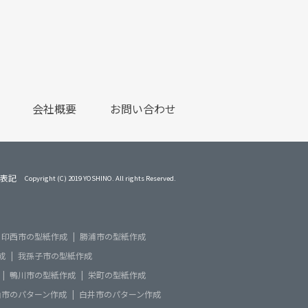
会社概要
お問い合わせ
表記
Copyright (C) 2019 YOSHINO. All rights Reserved.
印西市の型紙作成
勝浦市の型紙作成
成
我孫子市の型紙作成
鴨川市の型紙作成
栄町の型紙作成
山市のパターン作成
白井市のパターン作成