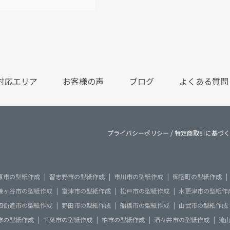
対応エリア
お客様の声
ブログ
よくある質問
プライバシーポリシー
/
特定商取引に基づく
原市の型紙作成
習志野市の型紙作成
市川市の型紙作成
御宿町の型紙作成
鎌ヶ谷市の型紙作成
富津市の型紙作成
松戸市の型紙作成
木更津市の型紙作
四街道市の型紙作成
野田市の型紙作成
船橋市の型紙作成
山武市の型紙作成
市の型紙作成
千葉市の型紙作成
柏市の型紙作成
酒々井市の型紙作成
流