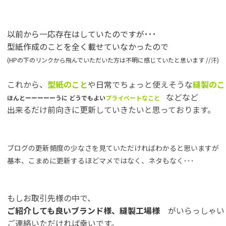
以前から一応存在はしていたのですが･･･
型紙作成のことを全く載せていなかったので
(HPの下のリンクから飛んでいただいた方は不明に感じていたと思います //汗)
これから、
型紙のこと
や日常でちょっと使えそうな
縫製のこ
などなど
ほんとーーーーーうに どうでもよい
プライベートなこと
出来るだけ前向きに更新していきたいと思っております。
ブログの更新頻度の少なさを見ていただければわかると思いますが
基本、こまめに更新するほどマメではなく、ネタもなく･･･
もしお取引先様の中で、
ご紹介しても良いブランド様、縫製工場様
がいらっしゃい
ご連絡いただければ幸いです。