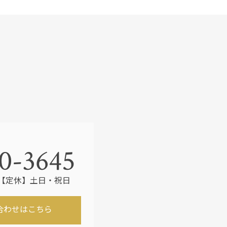
o
o
k
0-3645
30 【定休】土日・祝日
合わせはこちら