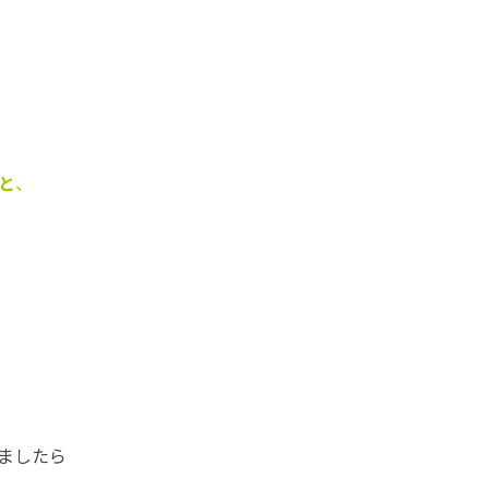
と
、
ましたら