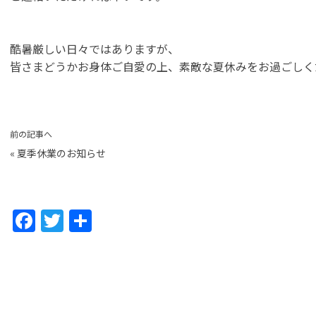
酷暑厳しい日々ではありますが、
皆さまどうかお身体ご自愛の上、素敵な夏休みをお過ごしく
前の記事へ
«
夏季休業のお知らせ
F
T
共
a
w
有
c
itt
e
er
b